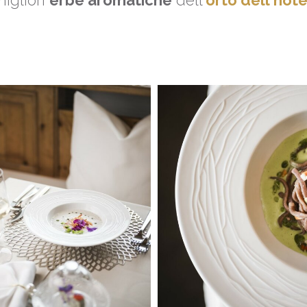
igliori
erbe aromatiche
dell'
orto dell'hote