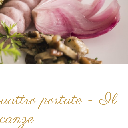
attro portate - Il
acanze