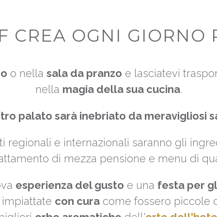
 CREA OGNI GIORNO P
no
o nella
sala da pranzo
e lasciatevi traspo
nella
magia della sua cucina
.
tro palato sarà inebriato da meravigliosi s
tti regionali e internazionali saranno gli ing
rattamento di mezza pensione e menu di quat
ova
esperienza del gusto
e una
festa per gl
 impiattate
con cura
come fossero piccole op