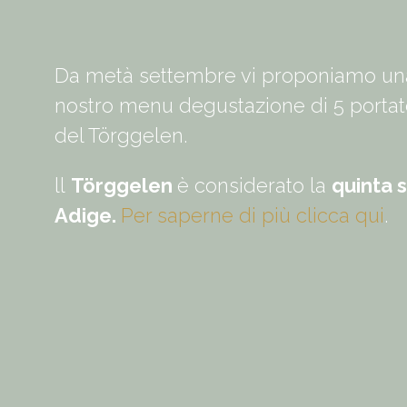
Da metà settembre vi proponiamo una 
nostro menu degustazione di 5 portate
del Törggelen.
ll
Törggelen
è considerato la
quinta 
Adige.
Per saperne di più clicca qui
.