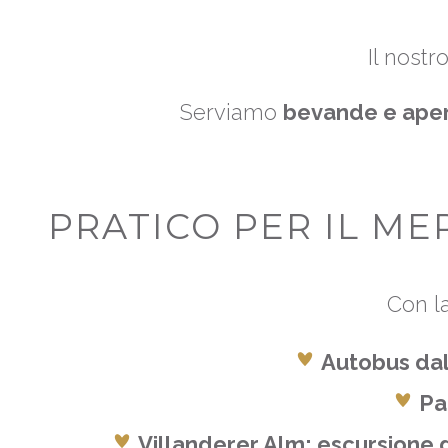
Il nostr
Serviamo
bevande e aperi
PRATICO PER IL ME
Con la
Autobus dall
Pa
Villanderer Alm: escursione d