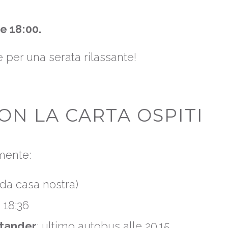
e 18:00
.
le per una serata rilassante!
ON LA CARTA OSPITI
lmente:
i da casa nostra)
 18:36
stander
: ultimo autobus alle 20.15.