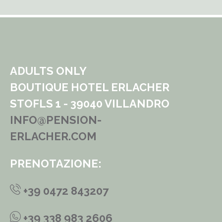
ADULTS ONLY
BOUTIQUE HOTEL ERLACHER
STOFLS 1 - 39040 VILLANDRO
INFO@PENSION-
ERLACHER.COM
PRENOTAZIONE:
+39 0472 843207
+39 338 983 2606