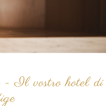
 Il vostro hotel di
ige