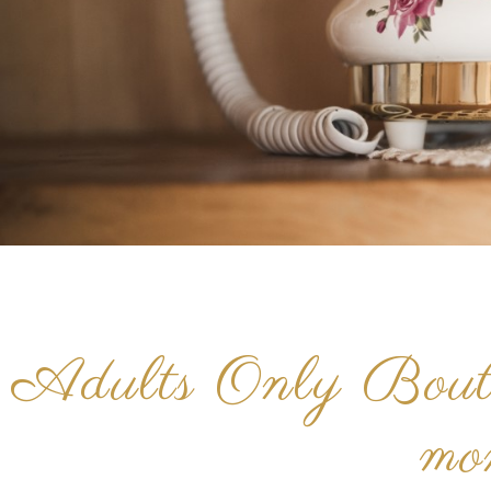
Adults Only Boutiq
mo