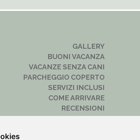
GALLERY
BUONI VACANZA
VACANZE SENZA CANI
PARCHEGGIO COPERTO
SERVIZI INCLUSI
COME ARRIVARE
RECENSIONI
METEO LOCALE
NEWS
ookies
FAQ