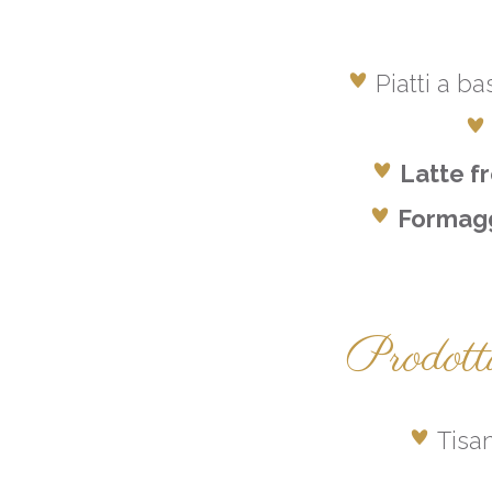
Piatti a b
Latte f
Formagg
Prodotti
Tisa