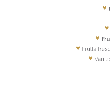
Fru
Frutta fres
Vari t