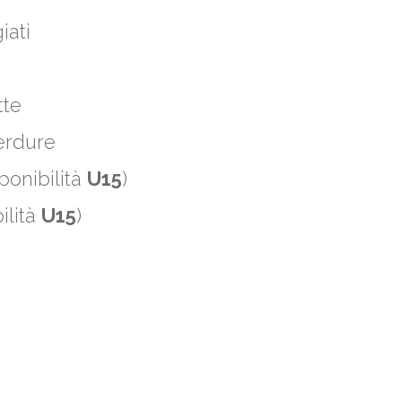
iati
tte
verdure
ponibilità
U15
)
ilità
U15
)