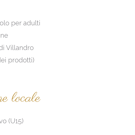
olo per adulti
ine
i Villandro
ei prodotti)
ne locale
vo (U15)