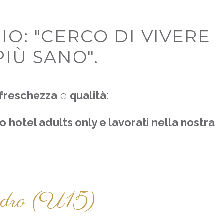
O: "CERCO DI VIVERE
IÙ SANO".
freschezza
e
qualità
:
o hotel adults only e lavorati nella nostra
landro (U15)