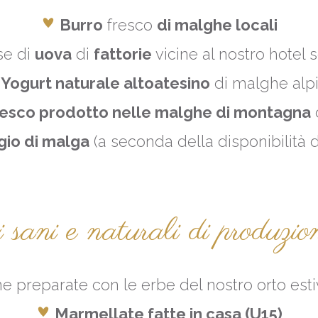
Burro
fresco
di malghe locali
ase di
uova
di
fattorie
vicine al nostro hotel s
Yogurt naturale altoatesino
di malghe alp
resco prodotto nelle malghe di montagna
d
io di malga
(a seconda della disponibilità d
 sani e naturali di produzio
ne preparate con le erbe del nostro orto esti
Marmellate fatte in casa (U15)